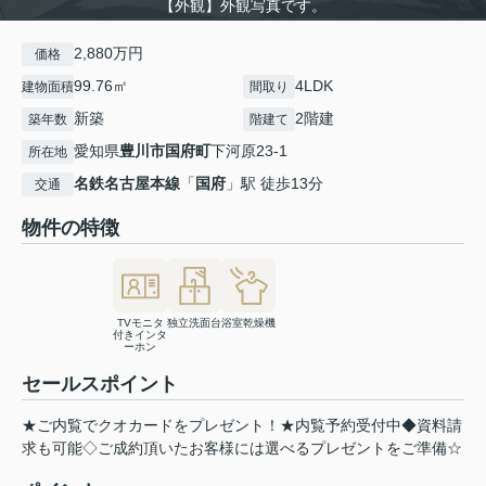
【外観】外観写真です。
2,880万円
価格
99.76㎡
4LDK
建物面積
間取り
新築
2階建
築年数
階建て
愛知県
豊川市
国府町
下河原23-1
所在地
名鉄名古屋本線
「
国府
」駅 徒歩13分
交通
物件の特徴
TVモニタ
独立洗面台
浴室乾燥機
付きインタ
ーホン
セールスポイント
★ご内覧でクオカードをプレゼント！★内覧予約受付中◆資料請
求も可能◇ご成約頂いたお客様には選べるプレゼントをご準備☆