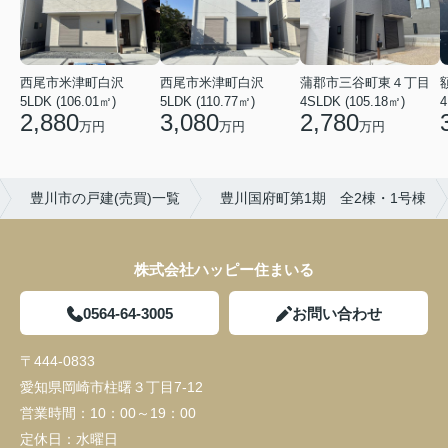
西尾市米津町白沢
西尾市米津町白沢
蒲郡市三谷町東４丁目
5LDK (106.01㎡)
5LDK (110.77㎡)
4SLDK (105.18㎡)
4
2,880
3,080
2,780
万円
万円
万円
豊川市の戸建(売買)一覧
豊川国府町第1期 全2棟・1号棟
株式会社ハッピー住まいる
0564-64-3005
お問い合わせ
〒444-0833
愛知県岡崎市柱曙３丁目7-12
営業時間：
10：00～19：00
定休日：
水曜日