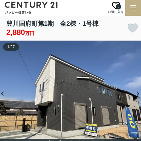
0
お気に入り
豊川国府町第1期 全2棟・1号棟
2,880
万円
1
/
27