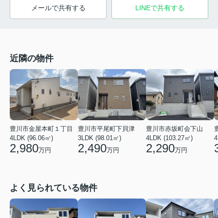
メールで共有する
LINEで共有する
近隣の物件
豊川市金屋本町１丁目
豊川市平尾町下貝津
豊川市赤坂町会下山
4LDK (96.06㎡)
3LDK (98.01㎡)
4LDK (103.27㎡)
4
2,980
2,490
2,290
万円
万円
万円
よく見られている物件