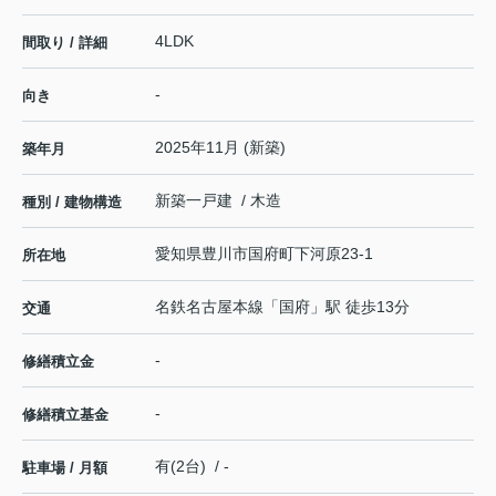
4LDK
間取り / 詳細
-
向き
2025年11月 (新築)
築年月
新築一戸建 / 木造
種別 / 建物構造
愛知県
豊川市
国府町
下河原23-1
所在地
名鉄名古屋本線
「
国府
」駅 徒歩13分
交通
-
修繕積立金
-
修繕積立基金
有(2台) / -
駐車場 / 月額