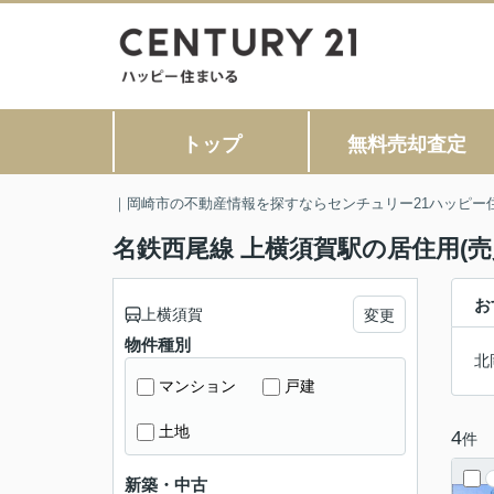
トップ
無料売却査定
｜岡崎市の不動産情報を探すならセンチュリー21ハッピー
名鉄西尾線 上横須賀駅の居住用(売
お
上横須賀
変更
物件種別
北
マンション
戸建
土地
4
件
新築・中古