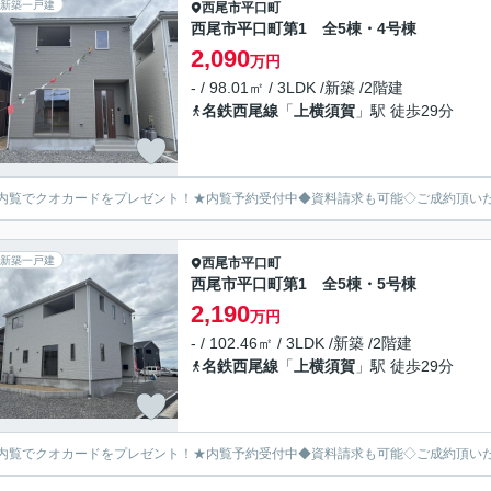
新築一戸建
西尾市
平口町
西尾市平口町第1 全5棟・4号棟
2,090
万円
- / 98.01㎡ / 3LDK /新築 /2階建
名鉄西尾線
「
上横須賀
」駅 徒歩29分
内覧でクオカードをプレゼント！★内覧予約受付中◆資料請求も可能◇ご成約頂い
新築一戸建
西尾市
平口町
西尾市平口町第1 全5棟・5号棟
2,190
万円
- / 102.46㎡ / 3LDK /新築 /2階建
名鉄西尾線
「
上横須賀
」駅 徒歩29分
内覧でクオカードをプレゼント！★内覧予約受付中◆資料請求も可能◇ご成約頂い