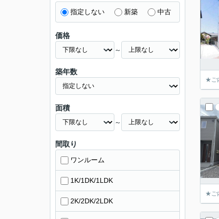
指定しない
新築
中古
価格
～
築年数
★ご
面積
～
間取り
ワンルーム
1K/1DK/1LDK
★ご
2K/2DK/2LDK