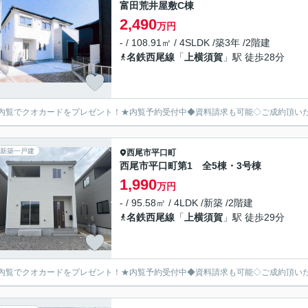
富田荒井屋敷C棟
2,490
万円
- / 108.91㎡ / 4SLDK /築3年 /2階建
名鉄西尾線
「
上横須賀
」駅 徒歩28分
内覧でクオカードをプレゼント！★内覧予約受付中◆資料請求も可能◇ご成約頂い
新築一戸建
西尾市
平口町
西尾市平口町第1 全5棟・3号棟
1,990
万円
- / 95.58㎡ / 4LDK /新築 /2階建
名鉄西尾線
「
上横須賀
」駅 徒歩29分
内覧でクオカードをプレゼント！★内覧予約受付中◆資料請求も可能◇ご成約頂い