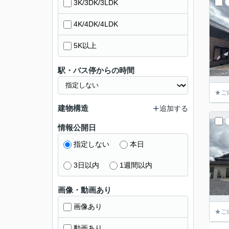
3K/3DK/3LDK
4K/4DK/4LDK
5K以上
駅・バス停からの時間
★ご
建物構造
追加する
情報公開日
指定しない
本日
3日以内
1週間以内
画像・動画あり
画像あり
★ご
動画あり