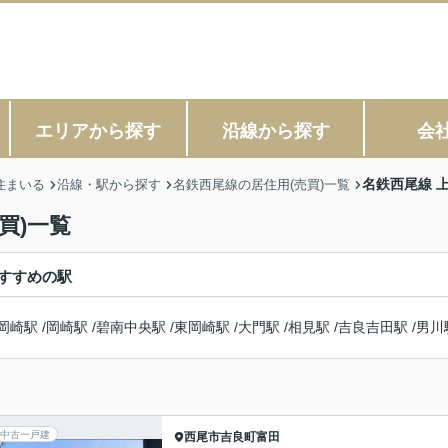
エリアから探す
沿線から探す
会
名鉄西尾線 
住まいる
沿線・駅から探す
名鉄西尾線の居住用(売買)一覧
買)一覧
すすめの駅
岡崎駅
/
岡崎駅
/
碧南中央駅
/
東岡崎駅
/
大門駅
/
相見駅
/
吉良吉田駅
/
男川
中古一戸建
西尾市
吉良町富田