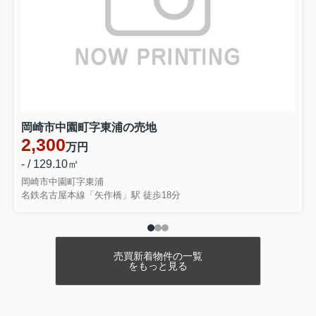
西尾市平口町第1 全5棟・5号棟
2190万円
物件詳細へ
西尾市住崎第7 全2棟・2号棟
2790万円
物件詳細へ
岡崎市中園町字東浦の売地
西尾市南中根町第2 全3棟・1号棟
2,300
万円
2790万円
- / 129.10㎡
物件詳細へ
岡崎市中園町字東浦
西尾市南中根町第2 全3棟・2号棟
名鉄名古屋本線「矢作橋」駅 徒歩18分
3090万円
物件詳細へ
西尾市南中根町第2 全3棟・3号棟
売買新着物件の一覧
をもっと見る
2990万円
物件詳細へ
西尾市南中根町第3 全3棟・1号棟