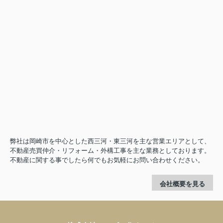
豊川市江島町第1 全3棟・2号棟
1690万円
物件詳細へ
蒲郡市豊岡町第9 全1棟・1号棟
2490万円
物件詳細へ
蒲郡市豊岡町第8 全3棟・2号棟
1890万円
物件詳細へ
蒲郡市三谷町第13 全2棟・1号棟
弊社は岡崎市を中心とした西三河・東三河を主な営業エリアとして、
2190万円
不動産売買仲介・リフォーム・外構工事を主な業務としております。
不動産に関する事でしたら何でもお気軽にお問い合わせください。
物件詳細へ
蒲郡市三谷町第13 全2棟・2号棟
会社概要を見る
2290万円
物件詳細へ
蒲郡市竹島町第4 全2棟・2号棟