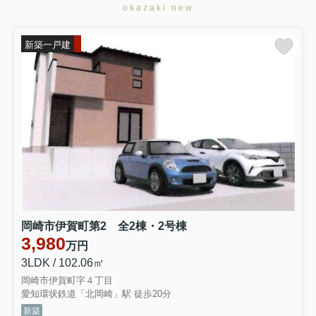
okazaki new
2627万円
物件詳細へ
西尾第77巨海町 全4棟・2号棟
新築一戸建
2380万円
物件詳細へ
西尾市亀沢町第2 全2棟・1号棟
3477万円
物件詳細へ
西尾市亀沢町第2 全2棟・2号棟
3277万円
物件詳細へ
西尾市巨海町北浜田第2 全4棟・3号棟
岡崎市伊賀町第2 全2棟・2号棟
3,980
万円
2277万円
3LDK / 102.06㎡
物件詳細へ
西尾市巨海町北浜田第2 全4棟・1号棟
岡崎市伊賀町字４丁目
愛知環状鉄道「北岡崎」駅 徒歩20分
2577万円
新築