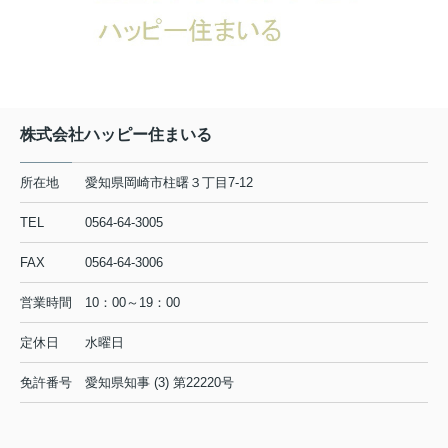
物件詳細へ
豊川市大崎町第8 全2棟・1号棟
2590万円
物件詳細へ
豊川市大崎町第8 全2棟・2号棟
株式会社ハッピー住まいる
2590万円
物件詳細へ
所在地
愛知県岡崎市柱曙３丁目7-12
豊川市伊奈町第27 全1棟・1号棟
TEL
0564-64-3005
1890万円
FAX
0564-64-3006
物件詳細へ
豊川市平尾町第7 全3棟・2号棟
営業時間
10：00～19：00
2490万円
定休日
水曜日
物件詳細へ
豊川市国府町第5 全4棟・3号棟
免許番号
愛知県知事 (3) 第22220号
2590万円
物件詳細へ