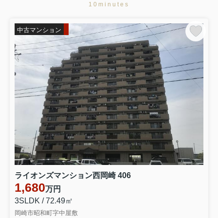
知立市来迎寺町第4 全3棟・3号棟
10minutes
3590万円
中古マンション
物件詳細へ
2026.07.29
プライスダウン
新築一戸建て☆値下げしました！
岡崎市上地町第8 全2棟・2号棟
2490万円
物件詳細へ
岡崎市上地第9 全7棟・2号棟
3090万円
物件詳細へ
岡崎市上地第9 全7棟・3号棟
ライオンズマンション西岡崎 406
1,680
万円
2990万円
3SLDK / 72.49㎡
物件詳細へ
岡崎市上地第9 全7棟・4号棟
岡崎市昭和町字中屋敷