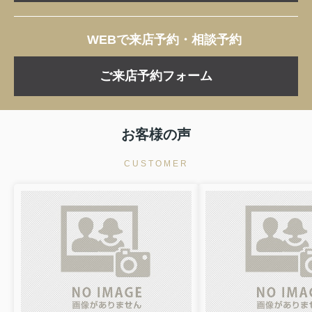
3690万円
物件詳細へ
WEBで来店予約・相談予約
西尾第82米津町 全2棟・1号棟
3080万円
ご来店予約フォーム
物件詳細へ
西尾第82米津町 全2棟・2号棟
2880万円
お客様の声
物件詳細へ
西尾市熊味町第1 全2棟・1号棟
CUSTOMER
3080万円
物件詳細へ
西尾市熊味町第1 全2棟・2号棟
3080万円
物件詳細へ
西尾市一色町一色第27 全7棟・1号棟
1890万円