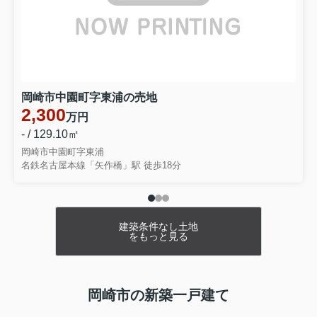
豊田市山之手9丁目 全1棟・1号棟
4690万円
物件詳細へ
高浜市芳川町第6 全1棟・1号棟
2690万円
岡崎市中園町字東浦の売地
物件詳細へ
2,300
万円
高浜市湯山町第5 全5棟・5号棟
- / 129.10㎡
3477万円
岡崎市中園町字東浦
名鉄名古屋本線「矢作橋」駅 徒歩18分
物件詳細へ
高浜市湯山町第5 全5棟・4号棟
3577万円
物件詳細へ
建築条件なし土地
をもっと見る
蒲郡市形原町石橋 全2棟・2号棟
2377万円
物件詳細へ
岡崎市の新築一戸建て
蒲郡市竹谷町井瀬木 全3棟・2号棟