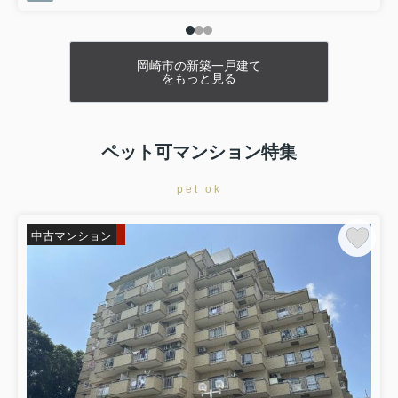
物件詳細へ
西尾市巨海町北浜田第2 全4棟・2号棟
2877万円
岡崎市の新築一戸建て
をもっと見る
物件詳細へ
西尾市巨海町北浜田第2 全4棟・4号棟
2477万円
ペット可マンション特集
物件詳細へ
高浜呉竹町第3 全4棟・4号棟
pet ok
2977万円
物件詳細へ
中古マンション
高浜市呉竹町第4 全2棟・1号棟
2677万円
物件詳細へ
2026.08.02
プライスダウン
新築一戸建て☆値下げしました！