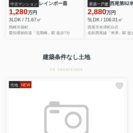
レインボー葵
物件詳細へ
中古マンション
新築一戸建
豊田市市木町 全2棟・2号棟
1,280
2,880
万円
万円
3LDK / 71.67㎡
5LDK / 106.01㎡
3677万円
岡崎市葵町
西尾市米津町白沢
物件詳細へ
愛知環状鉄道「北岡崎」駅 徒歩7分
名鉄西尾線「米津」駅 徒歩
豊田市高美町4丁目 全2棟・1号棟
4390万円
物件詳細へ
建築条件なし土地
碧南市福清水町第1 全3棟・1号棟
no conditions
1990万円
物件詳細へ
碧南第67棚尾本町 全3棟・3号棟
売地
NEW
3080万円
物件詳細へ
碧南第66照光町 全4棟・2号棟
2380万円
物件詳細へ