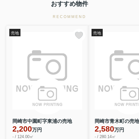
おすすめ物件
2890万円
物件詳細へ
RECOMMEND
西尾市南中根町第3 全3棟・2号棟
売地
売地
2790万円
物件詳細へ
西尾市南中根町第3 全3棟・3号棟
2690万円
物件詳細へ
碧南市志貴町第1 全1棟・1号棟
2390万円
物件詳細へ
2026.08.04
完成
岡崎市中園町字東浦の売地
岡崎市青木町の売
新築一戸建て☆値下げしました！
2,200
2,580
万円
万円
岡崎市上地 全2棟・1号棟
- / 124.00㎡
- / 280.14㎡