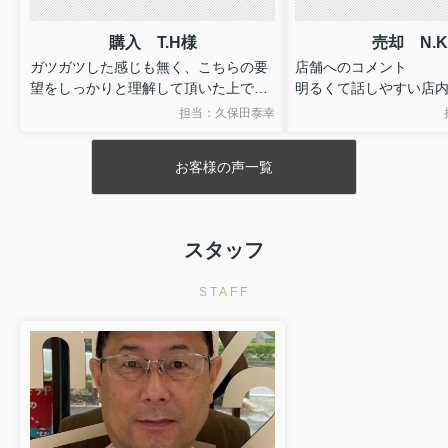
物件詳細へ
西尾市一色町野田第4 全3棟・3号棟
購入 T.H様
売却 N.
ガツガツした感じも無く、こちらの要
店舗へのコメント
1990万円
望をしっかりと理解して頂いた上で、
明るくて話しやすい店
物件詳細へ
迷った時等は、タイムリーに良き方向
ない点は、分かりやす
担当：久保田泰幸
豊田市野見山町 全1棟・1号棟
へ常に導いて下さり、本当に感謝して
対応して下さいました
おります。
営業マンへのコメント
3080万円
お客様の声一覧
売却に向けて問題点な
物件詳細へ
に考えて下さりました
豊田市保見ケ丘第12 全2棟・1号棟
来ました。しっかり対
変感謝しています。
2690万円
スタッフ
全体について
物件詳細へ
こちらにお願いして本
豊田市畝部東町第2 全2棟・1号棟
STAFF
す。ありがとうござい
2890万円
物件詳細へ
豊田市本町 全2棟・1号棟
4277万円
物件詳細へ