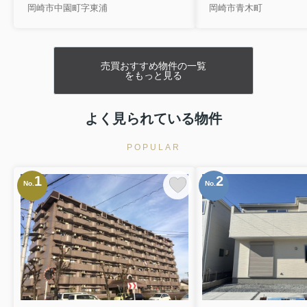
岡崎市中園町字東浦
岡崎市青木町
3550万円
物件詳細へ
岡崎市元能見町 全2棟・1号棟
売買おすすめ物件の一覧
3427万円
をもっと見る
物件詳細へ
岡崎市元能見町 全2棟・2号棟
よく見られている物件
3027万円
物件詳細へ
POPULAR
幸田第33菱池 全6棟・1号棟
1
2
No.
3280万円
No.
物件詳細へ
豊田市新町 全2棟・1号棟
3933万円
物件詳細へ
豊田市新町 全2棟・2号棟
3733万円