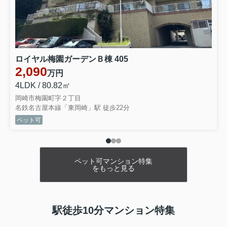
豊川伊奈町南山新田第1期 全1棟・1号棟
2480万円
物件詳細へ
ロイヤル梅園ガーデンＢ棟 405
2,090
2026.07.31
プライスダウン
万円
4LDK / 80.82㎡
新築一戸建て☆値下げしました！
岡崎市梅園町字２丁目
安城市池浦町第4 全4棟・1号棟
名鉄名古屋本線「東岡崎」駅 徒歩22分
ペット可
3690万円
物件詳細へ
安城市二本木新町第3 全2棟・2号棟
ペット可マンション特集
3790万円
をもっと見る
物件詳細へ
安城市二本木新町第3 全2棟・1号棟
3690万円
駅徒歩10分マンション特集
物件詳細へ