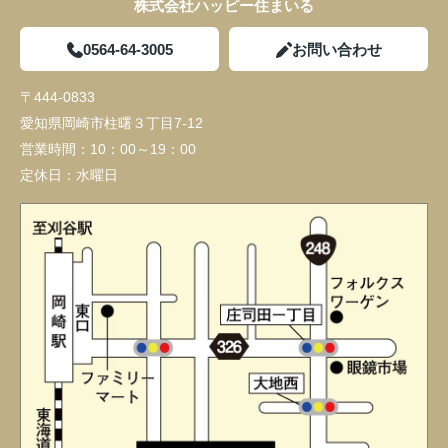
株式会社ハッピー住まいる
2290万円
物件詳細へ
0564-64-3005
お問い合わせ
蒲郡市大塚町第13 全3棟・2号棟
〒444-0833
1890万円
愛知県岡崎市柱曙３丁目7-12
物件詳細へ
蒲郡市大塚町第13 全3棟・3号棟
営業時間：
10：00～19：00
定休日：
水曜日
1890万円
物件詳細へ