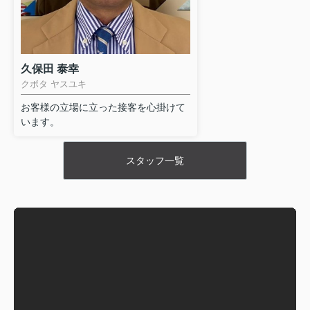
豊田市本町 全2棟・2号棟
4150万円
物件詳細へ
碧南第65尾城町 全6棟・1号棟
久保田 泰幸
クボタ ヤスユキ
3180万円
物件詳細へ
お客様の立場に立った接客を心掛けて
碧南第65尾城町 全6棟・4号棟
います。
2980万円
スタッフ一覧
物件詳細へ
碧南第65尾城町 全6棟・6号棟
3480万円
物件詳細へ
碧南市踏分町 全1棟・1号棟
2077万円
物件詳細へ
碧南市伊勢町1丁目 全4棟・2号棟