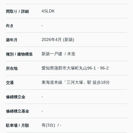
4SLDK
間取り / 詳細
-
向き
2026年4月 (新築)
築年月
新築一戸建 / 木造
種別 / 建物構造
愛知県
蒲郡市
大塚町
丸山96-1・96-2
所在地
東海道本線
「
三河大塚
」駅 徒歩18分
交通
-
修繕積立金
-
修繕積立基金
有(3台) / -
駐車場 / 月額