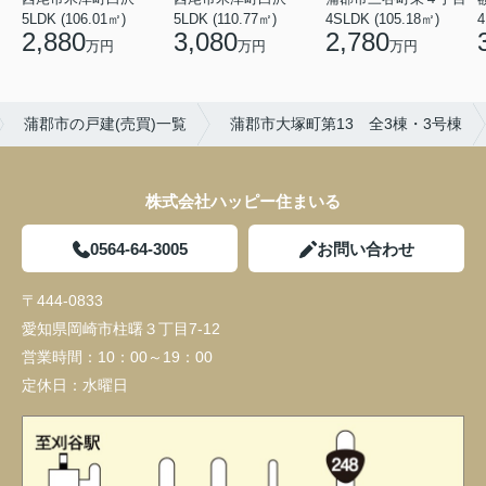
5LDK (106.01㎡)
5LDK (110.77㎡)
4SLDK (105.18㎡)
4
2,880
3,080
2,780
万円
万円
万円
蒲郡市の戸建(売買)一覧
蒲郡市大塚町第13 全3棟・3号棟
株式会社ハッピー住まいる
0564-64-3005
お問い合わせ
〒444-0833
愛知県岡崎市柱曙３丁目7-12
営業時間：
10：00～19：00
定休日：
水曜日