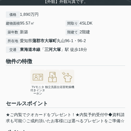
【外観】外観写真です。
1,890万円
価格
95.57㎡
4SLDK
建物面積
間取り
新築
2階建
築年数
階建て
愛知県
蒲郡市
大塚町
丸山96-1・96-2
所在地
東海道本線
「
三河大塚
」駅 徒歩18分
交通
物件の特徴
TVモニタ
独立洗面台
浴室乾燥機
付きインタ
ーホン
セールスポイント
★ご内覧でクオカードをプレゼント！★内覧予約受付中◆資料請
求も可能◇ご成約頂いたお客様には選べるプレゼントをご準備☆