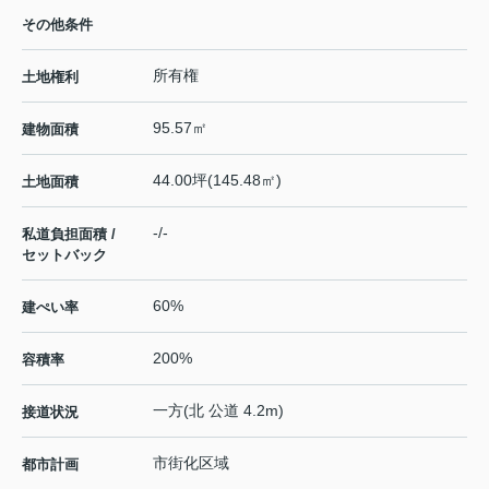
その他条件
所有権
土地権利
95.57㎡
建物面積
44.00坪(145.48㎡)
土地面積
-/-
私道負担面積 /
セットバック
60%
建ぺい率
200%
容積率
一方(北 公道 4.2m)
接道状況
市街化区域
都市計画