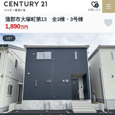
0
お気に入り
蒲郡市大塚町第13 全3棟・3号棟
1,890
万円
1
/
27