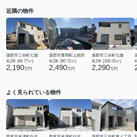
近隣の物件
蒲郡市三谷町七舗
蒲郡市豊岡町上前田
蒲郡市三谷町七舗
4LDK (94.77㎡)
4LDK (90.72㎡)
4LDK (100.03㎡)
4
2,190
2,490
2,290
万円
万円
万円
よく見られている物件
西尾市米津町白沢
西尾市米津町白沢
蒲郡市三谷町東４丁目