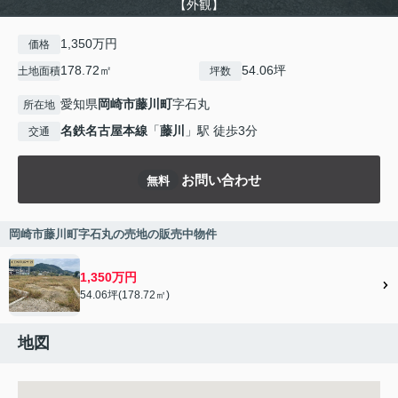
【外観】
1,350万円
価格
178.72㎡
54.06坪
土地面積
坪数
愛知県
岡崎市
藤川町
字石丸
所在地
名鉄名古屋本線
「
藤川
」駅 徒歩3分
交通
お問い合わせ
無料
岡崎市藤川町字石丸の売地の販売中物件
1,350万円
54.06坪(178.72㎡)
地図