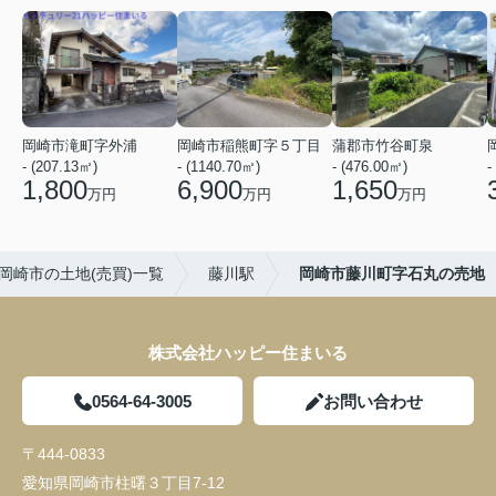
岡崎市滝町字外浦
岡崎市稲熊町字５丁目
蒲郡市竹谷町泉
- (207.13㎡)
- (1140.70㎡)
- (476.00㎡)
-
1,800
6,900
1,650
万円
万円
万円
岡崎市の土地(売買)一覧
藤川駅
岡崎市藤川町字石丸の売地
株式会社ハッピー住まいる
0564-64-3005
お問い合わせ
〒444-0833
愛知県岡崎市柱曙３丁目7-12