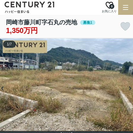
0
お気に入り
岡崎市藤川町字石丸の売地
募集1
1,350万円
1
/
7