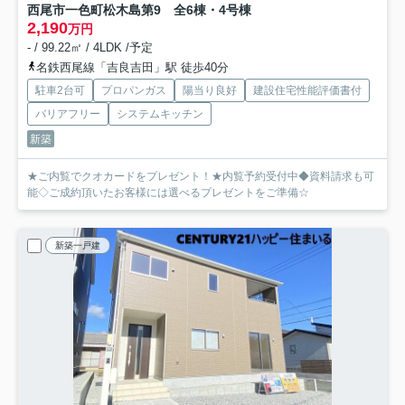
西尾市一色町松木島第9 全6棟・4号棟
2,190
万円
- / 99.22㎡ / 4LDK /予定
名鉄西尾線「吉良吉田」駅 徒歩40分
駐車2台可
プロパンガス
陽当り良好
建設住宅性能評価書付
バリアフリー
システムキッチン
新築
★ご内覧でクオカードをプレゼント！★内覧予約受付中◆資料請求も可
能◇ご成約頂いたお客様には選べるプレゼントをご準備☆
新築一戸建