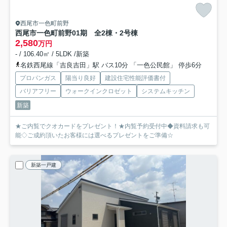
西尾市一色町前野
西尾市一色町前野01期 全2棟・2号棟
2,580
万円
- / 106.40㎡ / 5LDK /新築
名鉄西尾線「吉良吉田」駅 バス10分 「一色公民館」 停歩6分
プロパンガス
陽当り良好
建設住宅性能評価書付
バリアフリー
ウォークインクロゼット
システムキッチン
新築
★ご内覧でクオカードをプレゼント！★内覧予約受付中◆資料請求も可
能◇ご成約頂いたお客様には選べるプレゼントをご準備☆
新築一戸建