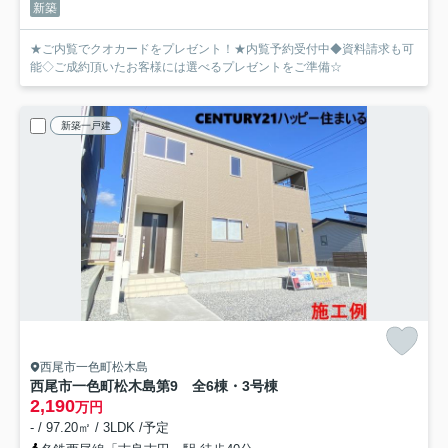
新築
★ご内覧でクオカードをプレゼント！★内覧予約受付中◆資料請求も可
能◇ご成約頂いたお客様には選べるプレゼントをご準備☆
新築一戸建
西尾市一色町松木島
西尾市一色町松木島第9 全6棟・3号棟
2,190
万円
- / 97.20㎡ / 3LDK /予定