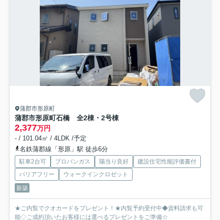
蒲郡市形原町
蒲郡市形原町石橋 全2棟・2号棟
2,377
万円
- / 101.04㎡ / 4LDK /予定
名鉄蒲郡線「形原」駅 徒歩6分
駐車2台可
プロパンガス
陽当り良好
建設住宅性能評価書付
バリアフリー
ウォークインクロゼット
新築
★ご内覧でクオカードをプレゼント！★内覧予約受付中◆資料請求も可
能◇ご成約頂いたお客様には選べるプレゼントをご準備☆