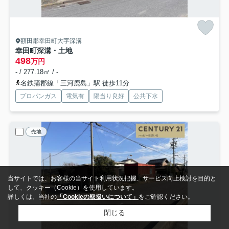
額田郡幸田町大字深溝
幸田町深溝・土地
498
万円
- / 277.18㎡ / -
名鉄蒲郡線「三河鹿島」駅 徒歩11分
プロパンガス
電気有
陽当り良好
公共下水
売地
当サイトでは、お客様の当サイト利用状況把握、サービス向上検討を目的と
して、クッキー（Cookie）を使用しています。
詳しくは、当社の
「Cookieの取扱いについて」
をご確認ください。
閉じる