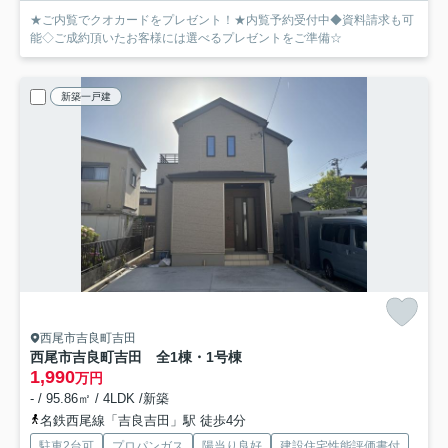
★ご内覧でクオカードをプレゼント！★内覧予約受付中◆資料請求も可
能◇ご成約頂いたお客様には選べるプレゼントをご準備☆
新築一戸建
西尾市吉良町吉田
西尾市吉良町吉田 全1棟・1号棟
1,990
万円
- / 95.86㎡ / 4LDK /新築
名鉄西尾線「吉良吉田」駅 徒歩4分
駐車2台可
プロパンガス
陽当り良好
建設住宅性能評価書付