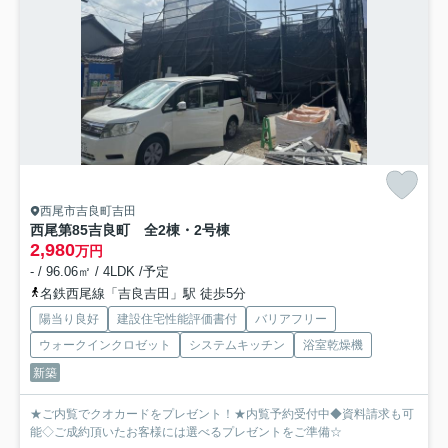
西尾市吉良町吉田
西尾第85吉良町 全2棟・2号棟
2,980
万円
- / 96.06㎡ / 4LDK /予定
名鉄西尾線「吉良吉田」駅 徒歩5分
陽当り良好
建設住宅性能評価書付
バリアフリー
ウォークインクロゼット
システムキッチン
浴室乾燥機
新築
★ご内覧でクオカードをプレゼント！★内覧予約受付中◆資料請求も可
能◇ご成約頂いたお客様には選べるプレゼントをご準備☆