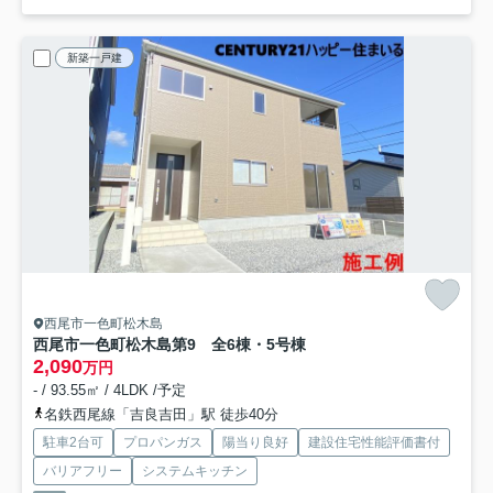
新築一戸建
西尾市一色町松木島
西尾市一色町松木島第9 全6棟・5号棟
2,090
万円
- / 93.55㎡ / 4LDK /予定
名鉄西尾線「吉良吉田」駅 徒歩40分
駐車2台可
プロパンガス
陽当り良好
建設住宅性能評価書付
バリアフリー
システムキッチン