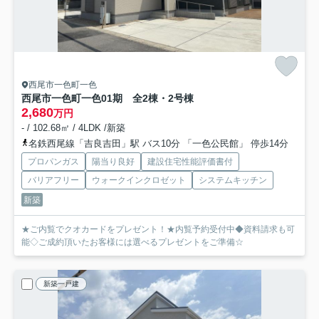
西尾市一色町一色
西尾市一色町一色01期 全2棟・2号棟
2,680
万円
- / 102.68㎡ / 4LDK /新築
名鉄西尾線「吉良吉田」駅 バス10分 「一色公民館」 停歩14分
プロパンガス
陽当り良好
建設住宅性能評価書付
バリアフリー
ウォークインクロゼット
システムキッチン
新築
★ご内覧でクオカードをプレゼント！★内覧予約受付中◆資料請求も可
能◇ご成約頂いたお客様には選べるプレゼントをご準備☆
新築一戸建