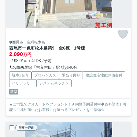
西尾市一色町松木島
西尾市一色町松木島第9 全6棟・1号棟
2,090
万円
- / 98.01㎡ / 4LDK /予定
名鉄西尾線「吉良吉田」駅 徒歩40分
駐車2台可
プロパンガス
陽当り良好
建設住宅性能評価書付
バリアフリー
システムキッチン
新築
★ご内覧でクオカードをプレゼント！★内覧予約受付中◆資料請求も可
能◇ご成約頂いたお客様には選べるプレゼントをご準備☆
新築一戸建