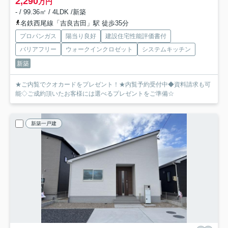
2,290
万円
- / 99.36㎡ / 4LDK /新築
名鉄西尾線「吉良吉田」駅 徒歩35分
プロパンガス
陽当り良好
建設住宅性能評価書付
バリアフリー
ウォークインクロゼット
システムキッチン
新築
★ご内覧でクオカードをプレゼント！★内覧予約受付中◆資料請求も可
能◇ご成約頂いたお客様には選べるプレゼントをご準備☆
新築一戸建