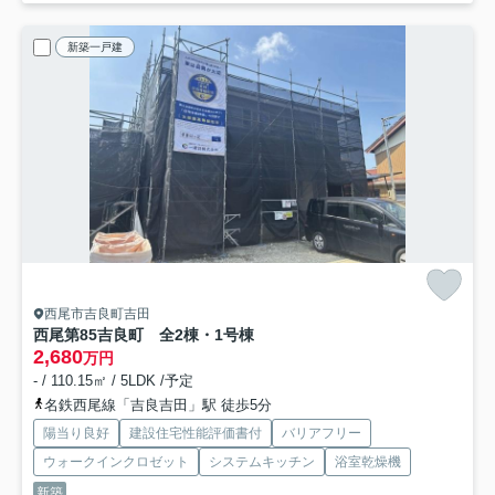
新築一戸建
西尾市吉良町吉田
西尾第85吉良町 全2棟・1号棟
2,680
万円
- / 110.15㎡ / 5LDK /予定
名鉄西尾線「吉良吉田」駅 徒歩5分
陽当り良好
建設住宅性能評価書付
バリアフリー
ウォークインクロゼット
システムキッチン
浴室乾燥機
新築