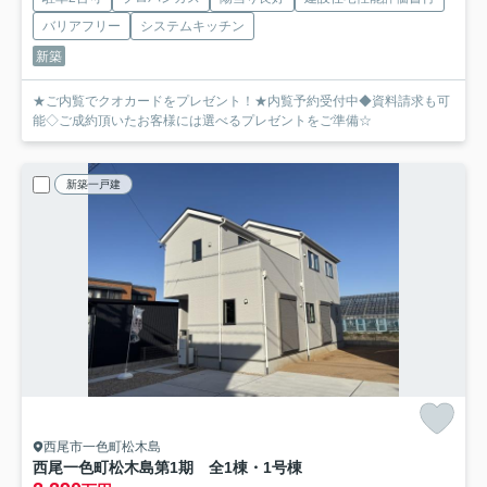
バリアフリー
システムキッチン
新築
★ご内覧でクオカードをプレゼント！★内覧予約受付中◆資料請求も可
能◇ご成約頂いたお客様には選べるプレゼントをご準備☆
新築一戸建
西尾市一色町松木島
西尾一色町松木島第1期 全1棟・1号棟