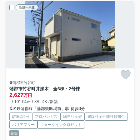
新築一戸建
蒲郡市竹谷町
蒲郡市竹谷町井瀬木 全3棟・2号棟
2,627
万円
- / 101.04㎡ / 3SLDK /新築
名鉄蒲郡線「蒲郡競艇場前」駅 徒歩3分
駐車2台可
プロパンガス
陽当り良好
建設住宅性能評価書付
バリアフリー
ウォークインクロゼット
新築