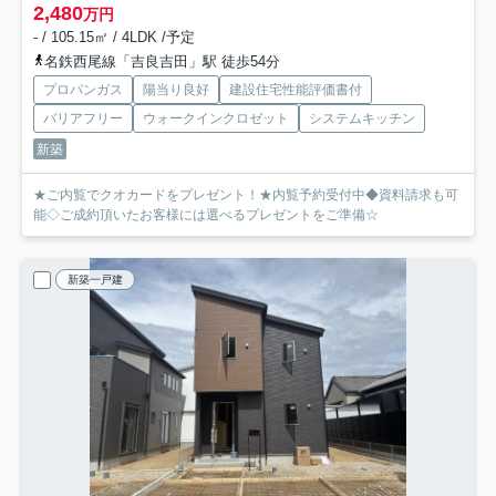
2,480
万円
- / 105.15㎡ / 4LDK /予定
名鉄西尾線「吉良吉田」駅 徒歩54分
プロパンガス
陽当り良好
建設住宅性能評価書付
バリアフリー
ウォークインクロゼット
システムキッチン
新築
★ご内覧でクオカードをプレゼント！★内覧予約受付中◆資料請求も可
能◇ご成約頂いたお客様には選べるプレゼントをご準備☆
新築一戸建