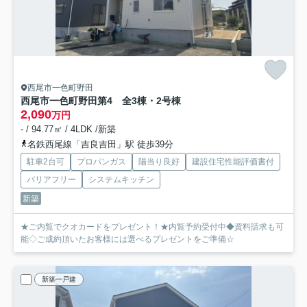
西尾市一色町野田
西尾市一色町野田第4 全3棟・2号棟
2,090
万円
- / 94.77㎡ / 4LDK /新築
名鉄西尾線「吉良吉田」駅 徒歩39分
駐車2台可
プロパンガス
陽当り良好
建設住宅性能評価書付
バリアフリー
システムキッチン
新築
★ご内覧でクオカードをプレゼント！★内覧予約受付中◆資料請求も可
能◇ご成約頂いたお客様には選べるプレゼントをご準備☆
新築一戸建