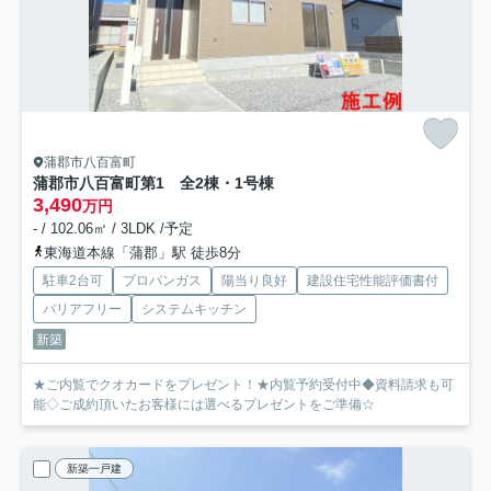
蒲郡市八百富町
蒲郡市八百富町第1 全2棟・1号棟
3,490
万円
- / 102.06㎡ / 3LDK /予定
東海道本線「蒲郡」駅 徒歩8分
駐車2台可
プロパンガス
陽当り良好
建設住宅性能評価書付
バリアフリー
システムキッチン
新築
★ご内覧でクオカードをプレゼント！★内覧予約受付中◆資料請求も可
能◇ご成約頂いたお客様には選べるプレゼントをご準備☆
新築一戸建