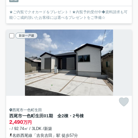
★ご内覧でクオカードをプレゼント！★内覧予約受付中◆資料請求も可
能◇ご成約頂いたお客様には選べるプレゼントをご準備☆
新築一戸建
西尾市一色町生田
西尾市一色町生田01期 全2棟・2号棟
2,490
万円
- / 92.74㎡ / 3LDK /新築
名鉄西尾線「吉良吉田」駅 徒歩57分