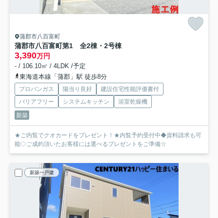
蒲郡市八百富町
蒲郡市八百富町第1 全2棟・2号棟
3,390
万円
- / 106.10㎡ / 4LDK /予定
東海道本線「蒲郡」駅 徒歩8分
プロパンガス
陽当り良好
建設住宅性能評価書付
バリアフリー
システムキッチン
浴室乾燥機
新築
★ご内覧でクオカードをプレゼント！★内覧予約受付中◆資料請求も可
能◇ご成約頂いたお客様には選べるプレゼントをご準備☆
新築一戸建