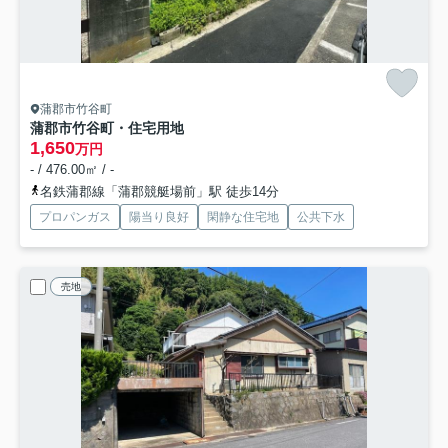
蒲郡市竹谷町
蒲郡市竹谷町・住宅用地
1,650
万円
- / 476.00㎡ / -
名鉄蒲郡線「蒲郡競艇場前」駅 徒歩14分
プロパンガス
陽当り良好
閑静な住宅地
公共下水
売地