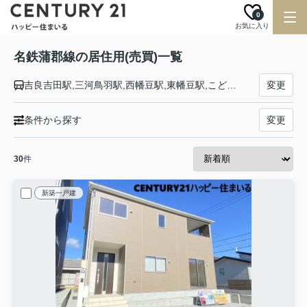
0
お気に入り
名鉄蒲郡線の居住用(売買)一覧
吉良吉田駅,三河鳥羽駅,西幡豆駅,東幡豆駅,こどもの国駅,西浦駅,形原駅,三河鹿島駅,蒲郡競艇場前駅,蒲郡駅
変更
条件から探す
変更
30
件
新築一戸建