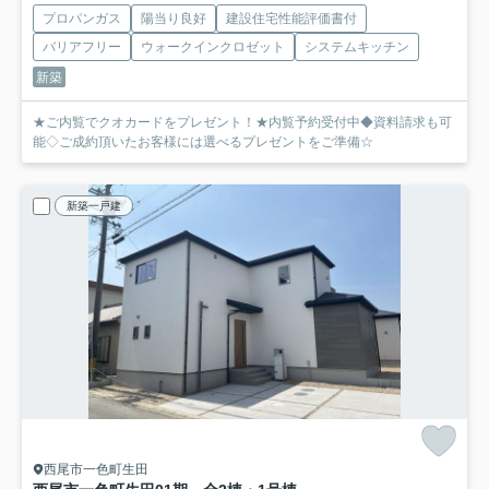
プロパンガス
陽当り良好
建設住宅性能評価書付
バリアフリー
ウォークインクロゼット
システムキッチン
新築
★ご内覧でクオカードをプレゼント！★内覧予約受付中◆資料請求も可
能◇ご成約頂いたお客様には選べるプレゼントをご準備☆
新築一戸建
西尾市一色町生田