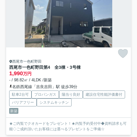
西尾市一色町野田
西尾市一色町野田第4 全3棟・3号棟
1,990
万円
- / 98.82㎡ / 4LDK /新築
名鉄西尾線「吉良吉田」駅 徒歩39分
駐車2台可
プロパンガス
陽当り良好
建設住宅性能評価書付
バリアフリー
システムキッチン
新築
★ご内覧でクオカードをプレゼント！★内覧予約受付中◆資料請求も可
能◇ご成約頂いたお客様には選べるプレゼントをご準備☆