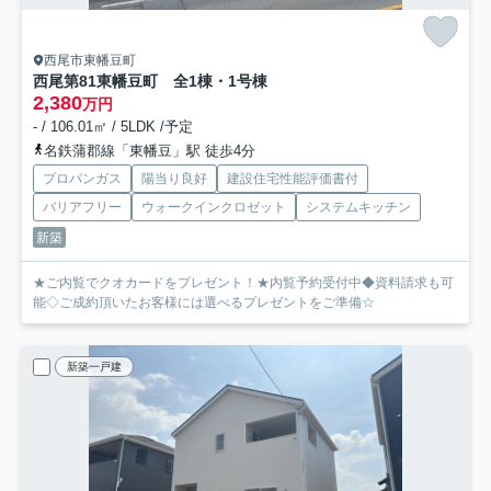
西尾市東幡豆町
西尾第81東幡豆町 全1棟・1号棟
2,380
万円
- / 106.01㎡ / 5LDK /予定
名鉄蒲郡線「東幡豆」駅 徒歩4分
プロパンガス
陽当り良好
建設住宅性能評価書付
バリアフリー
ウォークインクロゼット
システムキッチン
新築
★ご内覧でクオカードをプレゼント！★内覧予約受付中◆資料請求も可
能◇ご成約頂いたお客様には選べるプレゼントをご準備☆
新築一戸建