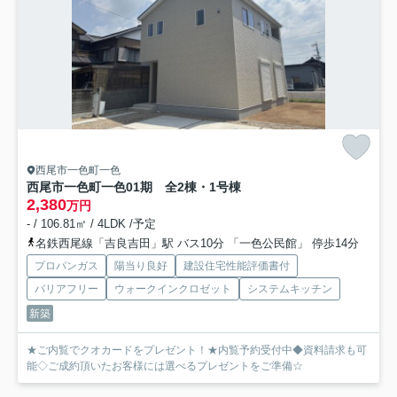
西尾市一色町一色
西尾市一色町一色01期 全2棟・1号棟
2,380
万円
- / 106.81㎡ / 4LDK /予定
名鉄西尾線「吉良吉田」駅 バス10分 「一色公民館」 停歩14分
プロパンガス
陽当り良好
建設住宅性能評価書付
バリアフリー
ウォークインクロゼット
システムキッチン
新築
★ご内覧でクオカードをプレゼント！★内覧予約受付中◆資料請求も可
能◇ご成約頂いたお客様には選べるプレゼントをご準備☆