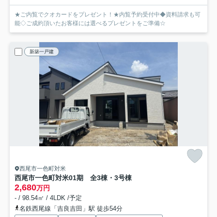
★ご内覧でクオカードをプレゼント！★内覧予約受付中◆資料請求も可
能◇ご成約頂いたお客様には選べるプレゼントをご準備☆
新築一戸建
西尾市一色町対米
西尾市一色町対米01期 全3棟・3号棟
2,680
万円
- / 98.54㎡ / 4LDK /予定
名鉄西尾線「吉良吉田」駅 徒歩54分