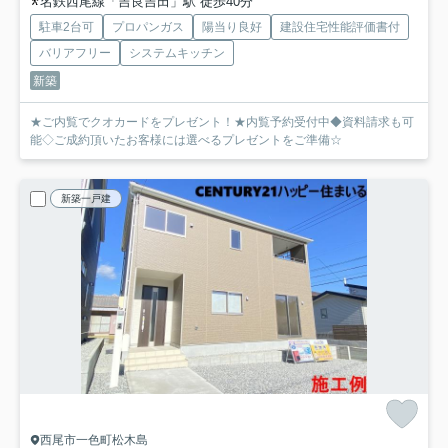
名鉄西尾線「吉良吉田」駅 徒歩40分
駐車2台可
プロパンガス
陽当り良好
建設住宅性能評価書付
バリアフリー
システムキッチン
新築
★ご内覧でクオカードをプレゼント！★内覧予約受付中◆資料請求も可
能◇ご成約頂いたお客様には選べるプレゼントをご準備☆
新築一戸建
西尾市一色町松木島