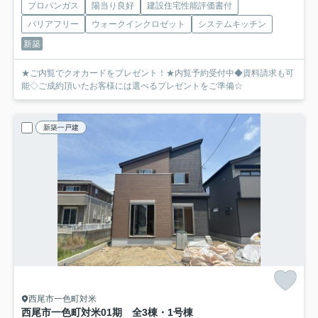
プロパンガス
陽当り良好
建設住宅性能評価書付
バリアフリー
ウォークインクロゼット
システムキッチン
新築
★ご内覧でクオカードをプレゼント！★内覧予約受付中◆資料請求も可
能◇ご成約頂いたお客様には選べるプレゼントをご準備☆
新築一戸建
西尾市一色町対米
西尾市一色町対米01期 全3棟・1号棟