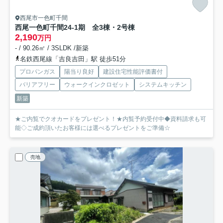
西尾市一色町千間
西尾一色町千間24-1期 全3棟・2号棟
2,190
万円
- / 90.26㎡ / 3SLDK /新築
名鉄西尾線「吉良吉田」駅 徒歩51分
プロパンガス
陽当り良好
建設住宅性能評価書付
バリアフリー
ウォークインクロゼット
システムキッチン
新築
★ご内覧でクオカードをプレゼント！★内覧予約受付中◆資料請求も可
能◇ご成約頂いたお客様には選べるプレゼントをご準備☆
売地