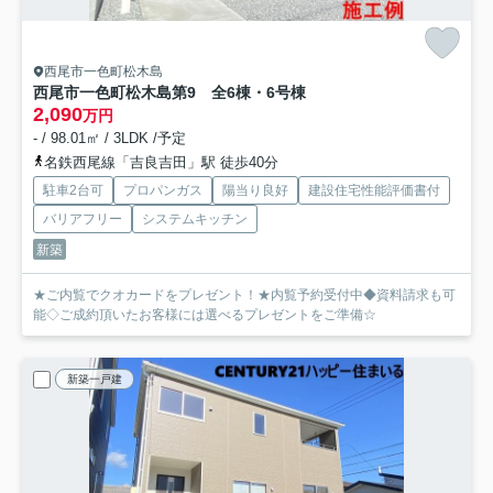
西尾市一色町松木島
西尾市一色町松木島第9 全6棟・6号棟
2,090
万円
- / 98.01㎡ / 3LDK /予定
名鉄西尾線「吉良吉田」駅 徒歩40分
駐車2台可
プロパンガス
陽当り良好
建設住宅性能評価書付
バリアフリー
システムキッチン
新築
★ご内覧でクオカードをプレゼント！★内覧予約受付中◆資料請求も可
能◇ご成約頂いたお客様には選べるプレゼントをご準備☆
新築一戸建