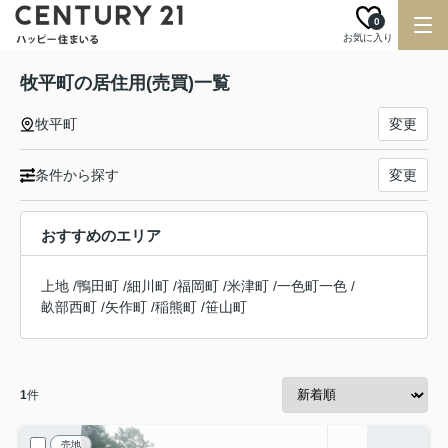
0
お気に入り
牧平町の居住用(売買)一覧
牧平町
変更
条件から探す
変更
おすすめのエリア
上地
/
鴨田町
/
細川町
/
福岡町
/
米津町
/
一色町一色
/
畝部西町
/
矢作町
/
稲熊町
/
笹山町
1
件
売地