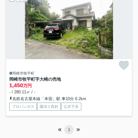
岡崎市牧平町
岡崎市牧平町字大崎の売地
1,450
万円
- / 280.11㎡ / -
名鉄名古屋本線「本宿」駅 車10分 6.2km
プロパンガス
陽当り良好
公共下水
1