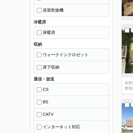
浴室乾燥機
冷暖房
床暖房
収納
ウォークインクロゼット
床下収納
通信・放送
自然
敷地
CS
BS
CATV
インターネット対応