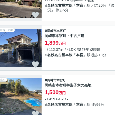
- / 201.30㎡ / K /築48年 /2階建
名鉄名古屋本線
「
本宿
」駅 バス20分 「淡
渕」 停歩5分
中古一戸建
岡崎市
本宿町
岡崎市本宿町・中古戸建
1,899
万円
- / 112.37㎡ / 4LDK /築47年 /2階建
名鉄名古屋本線
「
本宿
」駅 徒歩13分
売地
岡崎市
本宿町
岡崎市本宿町字梨子木の売地
1,500
万円
- / 419.64㎡ / -
名鉄名古屋本線
「
本宿
」駅 徒歩6分