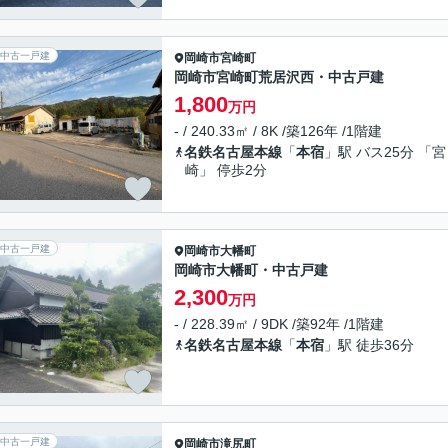
中古一戸建
岡崎市
宮崎町
岡崎市宮崎町荒居沢西・中古戸建
1,800
万円
- / 240.33㎡ / 8K /築126年 /1階建
名鉄名古屋本線
「
本宿
」駅 バス25分 「宮
崎」 停歩2分
中古一戸建
岡崎市
大幡町
岡崎市大幡町・中古戸建
2,300
万円
- / 228.39㎡ / 9DK /築92年 /1階建
名鉄名古屋本線
「
本宿
」駅 徒歩36分
中古一戸建
岡崎市
滝尻町