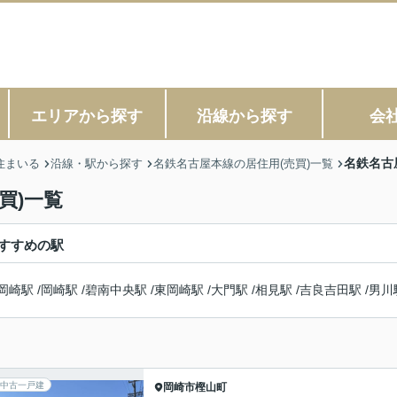
エリアから探す
沿線から探す
会
名鉄名古
住まいる
沿線・駅から探す
名鉄名古屋本線の居住用(売買)一覧
買)一覧
すすめの駅
岡崎駅
/
岡崎駅
/
碧南中央駅
/
東岡崎駅
/
大門駅
/
相見駅
/
吉良吉田駅
/
男川
中古一戸建
岡崎市
樫山町