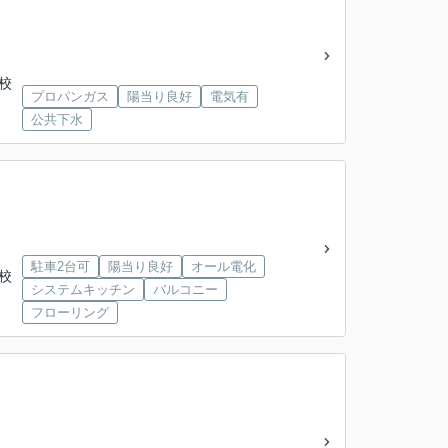
学校
プロパンガス
陽当り良好
電気有
公共下水
駐車2台可
陽当り良好
オール電化
学校
システムキッチン
バルコニー
フローリング