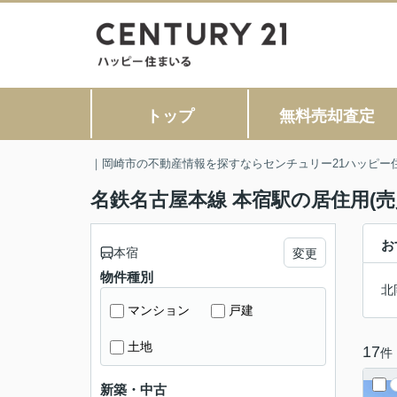
トップ
無料売却査定
｜岡崎市の不動産情報を探すならセンチュリー21ハッピー
名鉄名古屋本線 本宿駅の居住用(売
お
本宿
変更
物件種別
北
マンション
戸建
土地
17
件
新築・中古