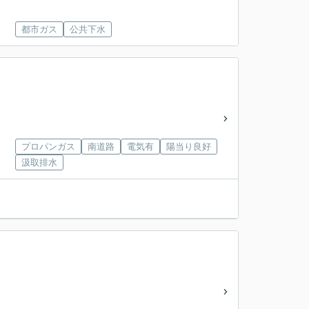
都市ガス
公共下水
プロパンガス
南道路
電気有
陽当り良好
汲取排水