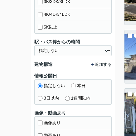
3K/3DK/3LDK
4K/4DK/4LDK
5K以上
駅・バス停からの時間
建物構造
追加する
情報公開日
指定しない
本日
3日以内
1週間以内
画像・動画あり
画像あり
動画あり