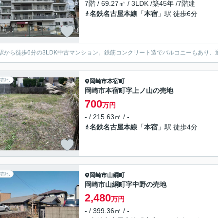
7階 / 69.27㎡ / 3LDK /築45年 /7階建
名鉄名古屋本線
「
本宿
」駅 徒歩6分
駅から徒歩6分の3LDK中古マンション。鉄筋コンクリート造でバルコニーもあり
売地
岡崎市
本宿町
岡崎市本宿町字上ノ山の売地
700
万円
- / 215.63㎡ / -
名鉄名古屋本線
「
本宿
」駅 徒歩4分
売地
岡崎市
山綱町
岡崎市山綱町字中野の売地
2,480
万円
- / 399.36㎡ / -