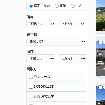
指定しない
新築
中古
価格
～
築年数
面積
～
間取り
ワンルーム
1K/1DK/1LDK
2K/2DK/2LDK