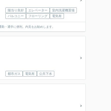
陽当り良好
エレベーター
室内洗濯機置場
バルコニー
フローリング
電気有
、通勤・通学に便利。内見をお勧めします。
都市ガス
電気有
公共下水