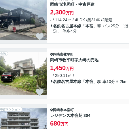
岡崎市滝尻町・中古戸建
2,300
万円
- / 114.24㎡ / 4LDK /築31年 /2階建
名鉄名古屋本線
「
本宿
」駅 バス25分 「淡
渕」 停歩4分
売地
岡崎市
牧平町
岡崎市牧平町字大崎の売地
1,450
万円
- / 280.11㎡ / -
名鉄名古屋本線
「
本宿
」駅 車10分 6.2km
中古マンション
岡崎市
本宿町
レジデンス本宿苑 304
680
万円