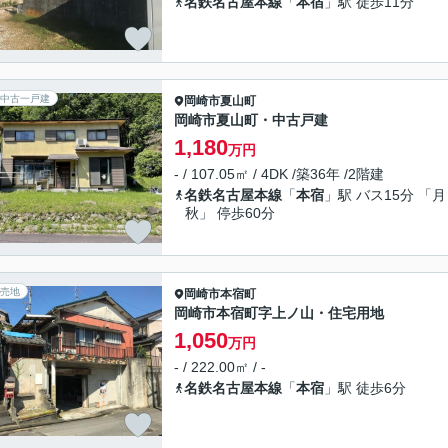
名鉄名古屋本線
「
本宿
」駅 徒歩11分
中古一戸建
岡崎市
夏山町
岡崎市夏山町・中古戸建
1,180
万円
- / 107.05㎡ / 4DK /築36年 /2階建
名鉄名古屋本線
「
本宿
」駅 バス15分 「月
秋」 停歩60分
売地
岡崎市
本宿町
岡崎市本宿町字上ノ山・住宅用地
1,050
万円
- / 222.00㎡ / -
名鉄名古屋本線
「
本宿
」駅 徒歩6分