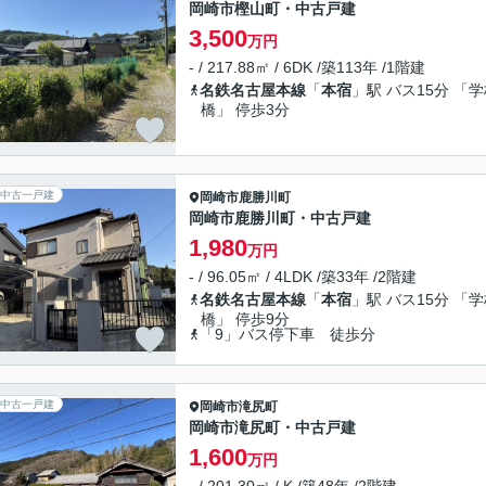
岡崎市樫山町・中古戸建
3,500
万円
- / 217.88㎡ / 6DK /築113年 /1階建
名鉄名古屋本線
「
本宿
」駅 バス15分 「
橋」 停歩3分
中古一戸建
岡崎市
鹿勝川町
岡崎市鹿勝川町・中古戸建
1,980
万円
- / 96.05㎡ / 4LDK /築33年 /2階建
名鉄名古屋本線
「
本宿
」駅 バス15分 「
橋」 停歩9分
「9」バス停下車 徒歩分
中古一戸建
岡崎市
滝尻町
岡崎市滝尻町・中古戸建
1,600
万円