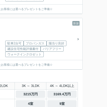
たお客様には選べるプレゼントをご準備☆
新築
駐車2台可
プロパンガス
陽当り良好
建設住宅性能評価書付
バリアフリー
ウォークインクロゼット
たお客様には選べるプレゼントをご準備☆
2LDK
3K ～ 3LDK
4K ～ 4LDK以上
3215万円
3169.4万円
4室
9室