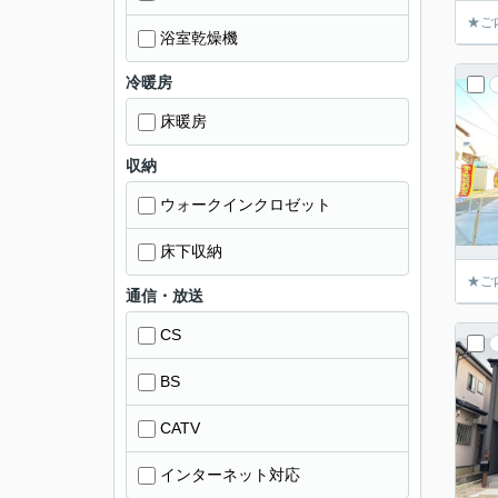
★ご
浴室乾燥機
冷暖房
床暖房
収納
ウォークインクロゼット
床下収納
★ご
通信・放送
CS
BS
CATV
インターネット対応