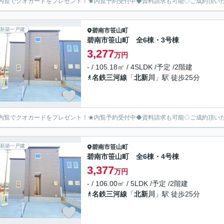
内覧でクオカードをプレゼント！★内覧予約受付中◆資料請求も可能◇ご成約頂い
新築一戸建
碧南市
笹山町
碧南市笹山町 全6棟・3号棟
3,277
万円
- / 105.18㎡ / 4SLDK /予定 /2階建
名鉄三河線
「
北新川
」駅 徒歩25分
内覧でクオカードをプレゼント！★内覧予約受付中◆資料請求も可能◇ご成約頂い
新築一戸建
碧南市
笹山町
碧南市笹山町 全6棟・4号棟
3,377
万円
- / 106.00㎡ / 5LDK /予定 /2階建
名鉄三河線
「
北新川
」駅 徒歩25分