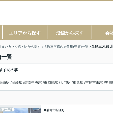
エリアから探す
沿線から探す
会
名鉄三河線 
住まいる
沿線・駅から探す
名鉄三河線の居住用(売買)一覧
)一覧
すすめの駅
岡崎駅
/
岡崎駅
/
碧南中央駅
/
東岡崎駅
/
大門駅
/
相見駅
/
吉良吉田駅
/
男川
新築一戸建
碧南市
松江町