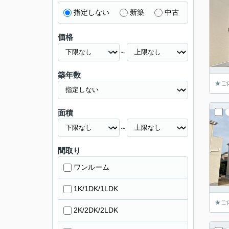
指定しない
新築
中古
価格
～
築年数
★ご
面積
～
間取り
ワンルーム
1K/1DK/1LDK
★ご
2K/2DK/2LDK