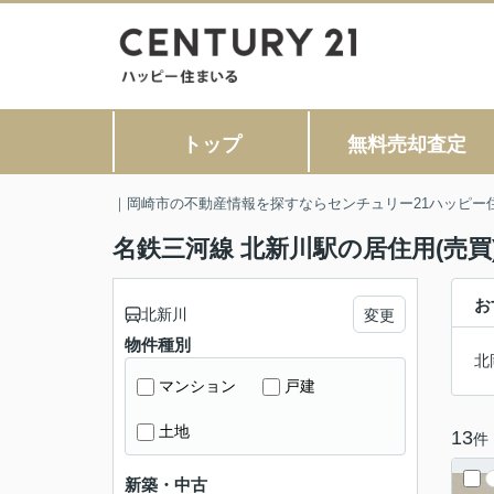
トップ
無料売却査定
｜岡崎市の不動産情報を探すならセンチュリー21ハッピー
名鉄三河線 北新川駅の居住用(売買
お
北新川
変更
物件種別
北
マンション
戸建
土地
13
件
新築・中古