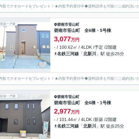
内覧でクオカードをプレゼント！★内覧予約受付中◆資料請求も可能◇ご成約頂い
新築一戸建
碧南市
笹山町
碧南市笹山町 全6棟・5号棟
3,077
万円
- / 100.62㎡ / 4LDK /予定 /2階建
名鉄三河線
「
北新川
」駅 徒歩25分
内覧でクオカードをプレゼント！★内覧予約受付中◆資料請求も可能◇ご成約頂い
新築一戸建
碧南市
笹山町
碧南市笹山町 全6棟・1号棟
2,977
万円
- / 101.44㎡ / 4LDK /新築 /2階建
名鉄三河線
「
北新川
」駅 徒歩25分