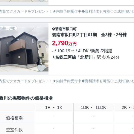
内覧でクオカードをプレゼント！★内覧予約受付中◆資料請求も可能◇ご成約頂い
新築一戸建
碧南市
坂口町
碧南市坂口町2丁目01期 全3棟・2号棟
2,790
万円
- / 100.19㎡ / 4LDK /新築 /2階建
名鉄三河線
「
北新川
」駅 徒歩24分
内覧でクオカードをプレゼント！★内覧予約受付中◆資料請求も可能◇ご成約頂い
新川の掲載物件の価格相場
1R ～ 1K
1DK ～ 1LDK
2K ～ 
-
-
-
価格相場
-
-
-
空室件数