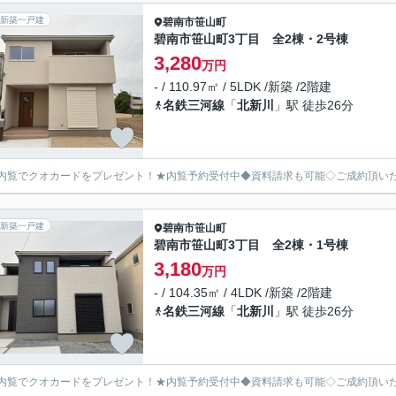
新築一戸建
碧南市
笹山町
碧南市笹山町3丁目 全2棟・2号棟
3,280
万円
- / 110.97㎡ / 5LDK /新築 /2階建
名鉄三河線
「
北新川
」駅 徒歩26分
内覧でクオカードをプレゼント！★内覧予約受付中◆資料請求も可能◇ご成約頂い
新築一戸建
碧南市
笹山町
碧南市笹山町3丁目 全2棟・1号棟
3,180
万円
- / 104.35㎡ / 4LDK /新築 /2階建
名鉄三河線
「
北新川
」駅 徒歩26分
内覧でクオカードをプレゼント！★内覧予約受付中◆資料請求も可能◇ご成約頂い