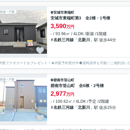
新築一戸建
安城市
東端町
安城市東端町第3 全2棟・1号棟
3,590
万円
- / 93.96㎡ / 4LDK /新築 /1階建
名鉄三河線
「
北新川
」駅 徒歩44分
内覧でクオカードをプレゼント！★内覧予約受付中◆資料請求も可能◇ご成約頂い
新築一戸建
碧南市
笹山町
碧南市笹山町 全6棟・2号棟
2,977
万円
- / 100.62㎡ / 4LDK /予定 /2階建
名鉄三河線
「
北新川
」駅 徒歩25分