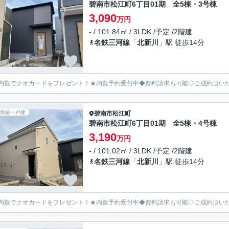
碧南市松江町6丁目01期 全5棟・3号棟
3,090
万円
- / 101.84㎡ / 3LDK /予定 /2階建
名鉄三河線
「
北新川
」駅 徒歩14分
内覧でクオカードをプレゼント！★内覧予約受付中◆資料請求も可能◇ご成約頂い
新築一戸建
碧南市
松江町
碧南市松江町6丁目01期 全5棟・4号棟
3,190
万円
- / 101.02㎡ / 3LDK /予定 /2階建
名鉄三河線
「
北新川
」駅 徒歩14分
内覧でクオカードをプレゼント！★内覧予約受付中◆資料請求も可能◇ご成約頂い