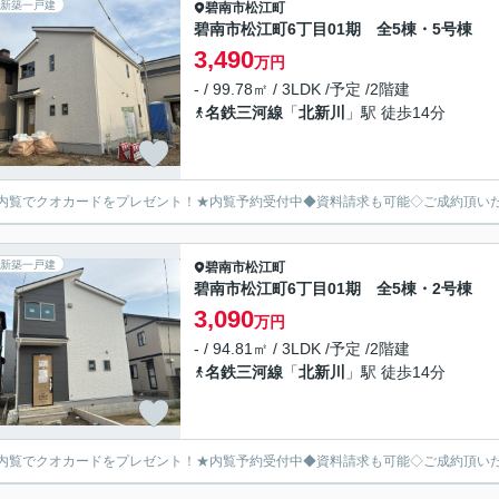
新築一戸建
碧南市
松江町
碧南市松江町6丁目01期 全5棟・5号棟
3,490
万円
- / 99.78㎡ / 3LDK /予定 /2階建
名鉄三河線
「
北新川
」駅 徒歩14分
内覧でクオカードをプレゼント！★内覧予約受付中◆資料請求も可能◇ご成約頂い
新築一戸建
碧南市
松江町
碧南市松江町6丁目01期 全5棟・2号棟
3,090
万円
- / 94.81㎡ / 3LDK /予定 /2階建
名鉄三河線
「
北新川
」駅 徒歩14分
内覧でクオカードをプレゼント！★内覧予約受付中◆資料請求も可能◇ご成約頂い