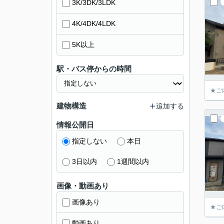
3K/3DK/3LDK
4K/4DK/4LDK
5K以上
駅・バス停からの時間
★ご
建物構造
追加する
情報公開日
指定しない
本日
3日以内
1週間以内
画像・動画あり
画像あり
★ご
動画あり