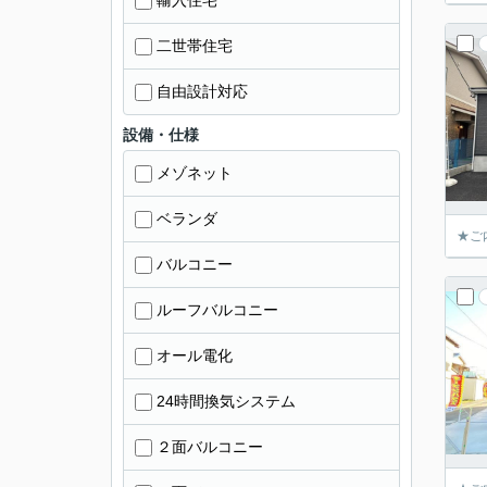
輸入住宅
二世帯住宅
自由設計対応
設備・仕様
メゾネット
ベランダ
★ご
バルコニー
ルーフバルコニー
オール電化
24時間換気システム
２面バルコニー