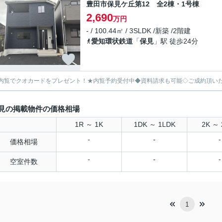
豊田市保見ケ丘第12 全2棟・1号棟
2,690
万円
- / 100.44㎡ / 3SLDK /新築 /2階建
愛知環状鉄道
「
保見
」駅 徒歩24分
内覧でクオカードをプレゼント！★内覧予約受付中◆資料請求も可能◇ご成約頂い
見の掲載物件の価格相場
1R ～ 1K
1DK ～ 1LDK
2K ～ 
-
-
-
価格相場
-
-
-
空室件数
1