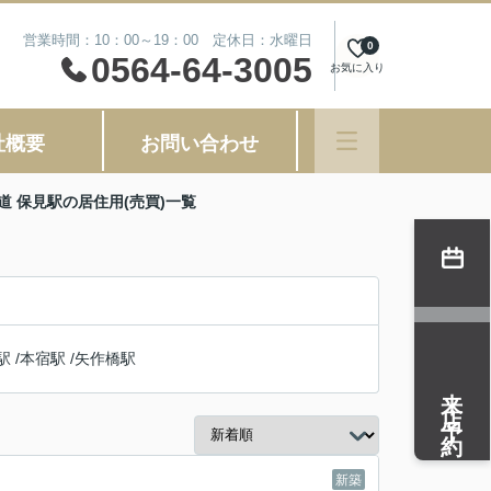
営業時間：10：00～19：00 定休日：水曜日
0
0564-64-3005
お気に入り
社概要
お問い合わせ
道 保見駅の居住用(売買)一覧
駅
/
本宿駅
/
矢作橋駅
来店予約
新築