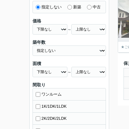
指定しない
新築
中古
価格
～
築年数
★ご
保
面積
～
間取り
ワンルーム
1K/1DK/1LDK
2K/2DK/2LDK