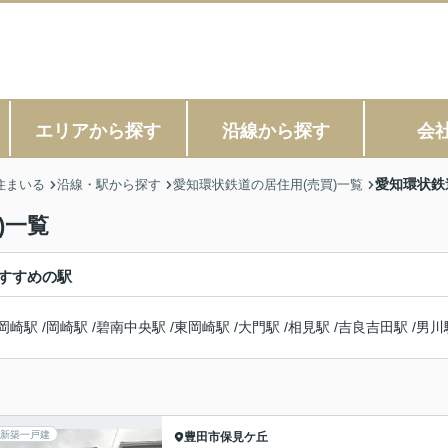
エリアから探す
沿線から探す
会
愛知環状鉄
住まいる
沿線・駅から探す
愛知環状鉄道の居住用(売買)一覧
)一覧
すすめの駅
岡崎駅
/
岡崎駅
/
碧南中央駅
/
東岡崎駅
/
大門駅
/
相見駅
/
吉良吉田駅
/
男川
新築一戸建
豊田市
保見ケ丘