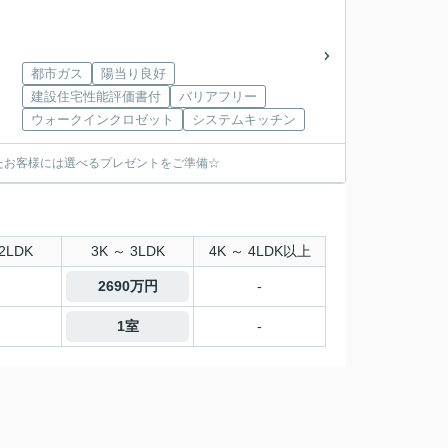
都市ガス
陽当り良好
建設住宅性能評価書付
バリアフリー
ウォークインクロゼット
システムキッチン
たお客様には選べるプレゼントをご準備☆
2LDK
3K ～ 3LDK
4K ～ 4LDK以上
2690万円
-
1室
-