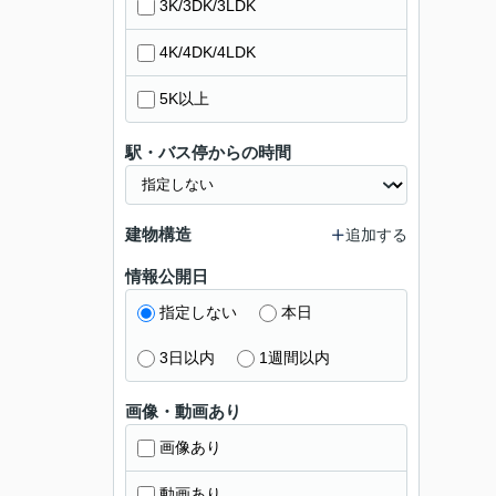
3K/3DK/3LDK
4K/4DK/4LDK
5K以上
駅・バス停からの時間
建物構造
追加する
情報公開日
指定しない
本日
3日以内
1週間以内
画像・動画あり
画像あり
動画あり