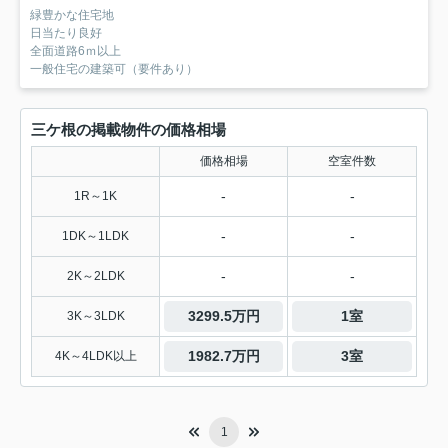
緑豊かな住宅地
日当たり良好
全面道路6ｍ以上
一般住宅の建築可（要件あり）
三ケ根の掲載物件の価格相場
価格相場
空室件数
-
-
1R～1K
-
-
1DK～1LDK
-
-
2K～2LDK
3299.5万円
1室
3K～3LDK
1982.7万円
3室
4K～4LDK以上
1