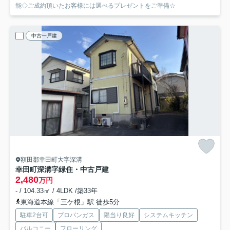
能◇ご成約頂いたお客様には選べるプレゼントをご準備☆
中古一戸建
額田郡幸田町大字深溝
幸田町深溝字緑住・中古戸建
2,480
万円
- / 104.33㎡ / 4LDK /築33年
東海道本線「三ケ根」駅 徒歩5分
駐車2台可
プロパンガス
陽当り良好
システムキッチン
バルコニー
フローリング