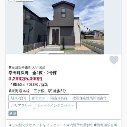
額田郡幸田町大字深溝
幸田町深溝 全2棟・2号棟
3,299
5,000
万
円
- / 98.53㎡ / 3LDK /新築
東海道本線「三ケ根」駅 徒歩6分
駐車2台可
都市ガス
陽当り良好
建設住宅性能評価書付
バリアフリー
ウォークインクロゼット
新築
★ご内覧でクオカードをプレゼント！★内覧予約受付中◆資料請求も可