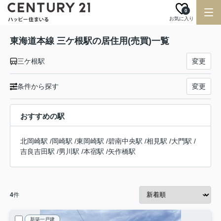
0
お気に入り
東海道本線 三ケ根駅の居住用(売買)一覧
三ケ根駅
変更
条件から探す
変更
おすすめの駅
北岡崎駅
/
岡崎駅
/
東岡崎駅
/
碧南中央駅
/
相見駅
/
大門駅
/
吉良吉田駅
/
男川駅
/
本宿駅
/
矢作橋駅
4
件
新築一戸建