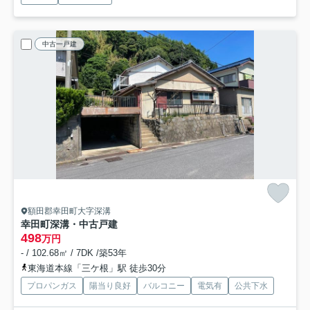
中古一戸建
額田郡幸田町大字深溝
幸田町深溝・中古戸建
498
万円
- / 102.68㎡ / 7DK /築53年
東海道本線「三ケ根」駅 徒歩30分
プロパンガス
陽当り良好
バルコニー
電気有
公共下水