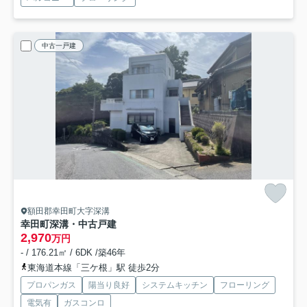
中古一戸建
額田郡幸田町大字深溝
幸田町深溝・中古戸建
2,970
万円
- / 176.21㎡ / 6DK /築46年
東海道本線「三ケ根」駅 徒歩2分
プロパンガス
陽当り良好
システムキッチン
フローリング
電気有
ガスコンロ